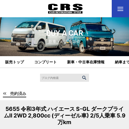
BUY A CAR
新車・中古車販売
販売トップ
コンプリート
新車・中古車在庫情報
納車ま
売約済み
5655 令和3年式 ハイエース S-GL ダークプライ
ムⅡ 2WD 2,800cc (ディーゼル車) 2/5人乗車 5.9
万km