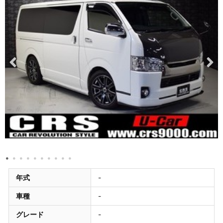
年式
-
車種
-
グレード
-