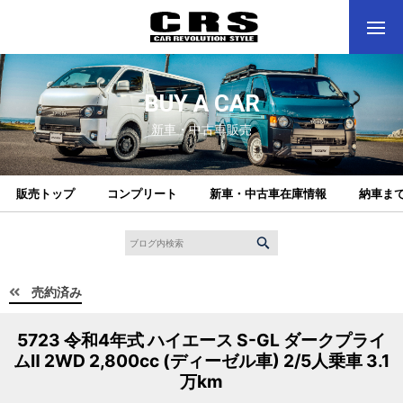
BUY A CAR
新車・中古車販売
販売トップ
コンプリート
新車・中古車在庫情報
納車ま
売約済み
5723 令和4年式 ハイエース S-GL ダークプライ
ムⅡ 2WD 2,800cc (ディーゼル車) 2/5人乗車 3.1
万km