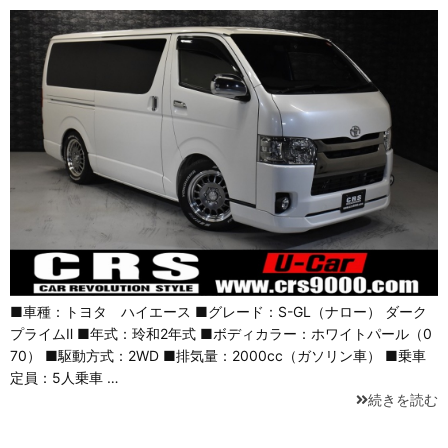
■車種：トヨタ ハイエース ■グレード：S-GL（ナロー） ダーク
プライムⅡ ■年式：玲和2年式 ■ボディカラー：ホワイトパール（0
70） ■駆動方式：2WD ■排気量：2000cc（ガソリン車） ■乗車
定員：5人乗車 …
続きを読む