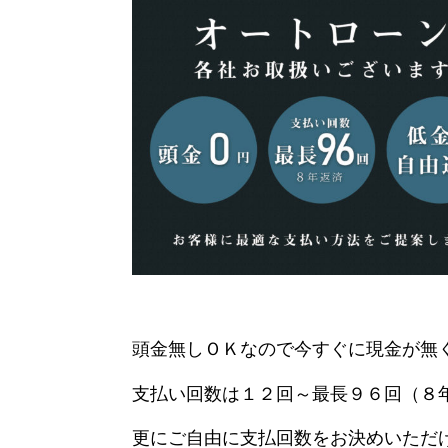
頭金無しＯＫなので今すぐに現金が無
支払い回数は１２回～最長９６回（８
更にご自由に支払回数をお決めいただ