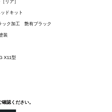
ー［リア］
ベッドキット
ブラック加工 艶有ブラック
塗装
 X11型
ご確認ください。