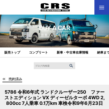
BUY A CAR
新車・中古車販売
販売トップ
コンプリート
新車・中古車在庫情報
納車ま
売約済み
5786 令和6年式 ランドクルーザー250 ファー
ストエディション VX ディーゼルターボ 4WD 2,
800cc 7人乗車 0.1万km 車検令和9年6月23日