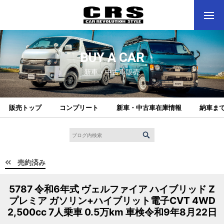
BUY A CAR
新車・中古車販売
販売トップ
コンプリート
新車・中古車在庫情報
納車ま
売約済み
5787 令和6年式 ヴェルファイア ハイブリッド Z
プレミア ガソリン+ハイブリット電子CVT 4WD
2,500cc 7人乗車 0.5万km 車検令和9年8月22日