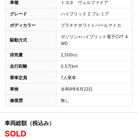
車種
トヨタ ヴェルファイア
グレード
ハイブリッド Z プレミア
ボディカラー
プラチナホワイトパールマイカ
ガソリン+ハイブリット電子CVT 4
駆動方式
WD
排気量
2,500cc
走行距離
0.5万km
乗車定員
7人乗車
車検
令和9年8月22日
修復歴
無し
車両総額（税込み）
SOLD