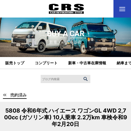
BUY A CAR
新車・中古車販売
販売トップ
コンプリート
新車・中古車在庫情報
納車ま
売約済み
5808 令和6年式 ハイエース ワゴンGL 4WD 2,7
00cc (ガソリン車) 10人乗車 2.2万km 車検令和9
年2月20日