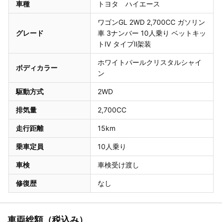
車種
トヨタ ハイエース
ワゴンGL 2WD 2,700CC ガソリン
グレード
車 3ナンバー 10人乗り ベットキッ
トⅣ タイプⅡ架装
ホワイトパールクリスタルシャイ
ボディカラー
ン
駆動方式
2WD
排気量
2,700CC
走行距離
15km
乗車定員
10人乗り
車検
車検受け渡し
修復歴
なし
車両総額（税込み）