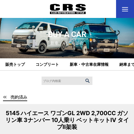
BUY A CAR
新車・中古車販売
販売トップ
コンプリート
新車・中古車在庫情報
納車ま
売約済み
5145 ハイエース ワゴンGL 2WD 2,700CC ガソ
リン車 3ナンバー 10人乗り ベットキットⅣ タイ
プⅡ架装