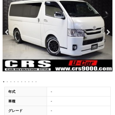
年式
-
車種
-
グレード
-