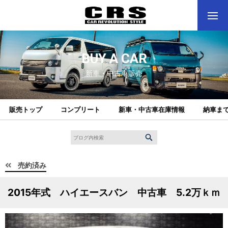
BUY A CAR
新車・中古車販売
販売トップ
コンプリート
新車・中古車在庫情報
納車ま
売約済み
2015年式 ハイエースバン 中古車 5.2万ｋｍ