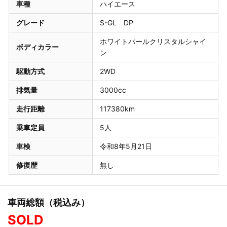
車種
ハイエース
グレード
S-GL DP
ホワイトパールクリスタルシャイ
ボディカラー
ン
駆動方式
2WD
排気量
3000cc
走行距離
117380km
乗車定員
5人
車検
令和8年5月21日
修復歴
無し
車両総額（税込み）
SOLD