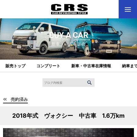
BUY A CAR
新車・中古車販売
販売トップ
コンプリート
新車・中古車在庫情報
納車ま
売約済み
2018年式 ヴォクシー 中古車 1.6万km