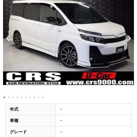
年式
-
車種
-
グレード
-