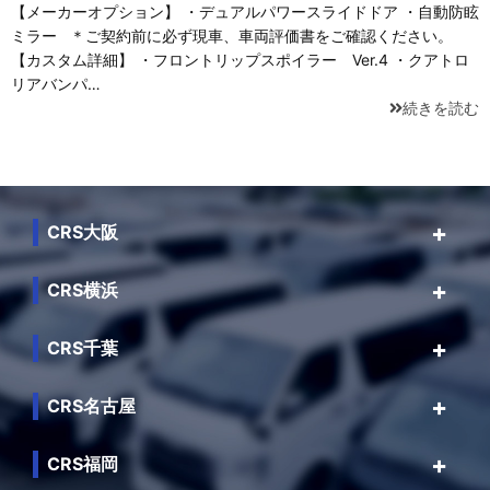
【メーカーオプション】 ・デュアルパワースライドドア ・自動防眩
ミラー ＊ご契約前に必ず現車、車両評価書をご確認ください。
【カスタム詳細】 ・フロントリップスポイラー Ver.4 ・クアトロ
リアバンパ…
続きを読む
CRS大阪
CRS横浜
CRS千葉
CRS名古屋
CRS福岡