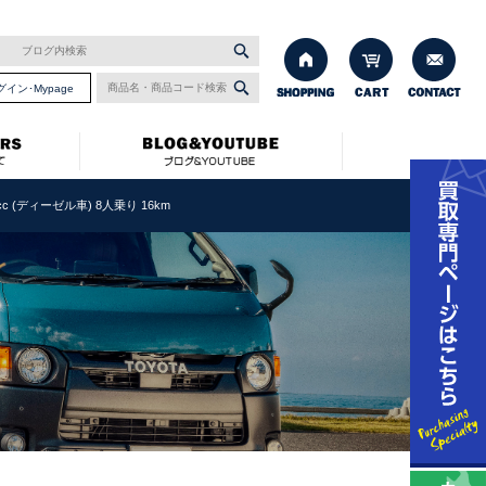
グイン･Mypage
cc (ディーゼル車) 8人乗り 16km