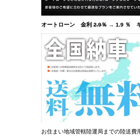
オートローン 金利
2.9％
→ 1.9 ％
お住まい地域管轄陸運局までの陸送費