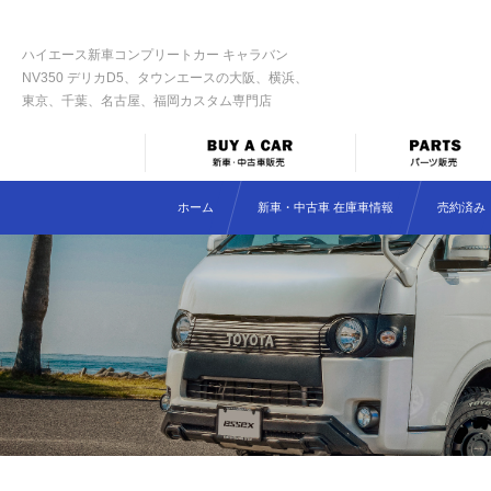
ハイエース新車コンプリートカー キャラバン
NV350 デリカD5、タウンエースの大阪、横浜、
東京、千葉、名古屋、福岡カスタム専門店
ホーム
新車・中古車 在庫車情報
売約済み