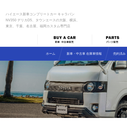
ハイエース新車コンプリートカー キャラバン
NV350 デリカD5、タウンエースの大阪、横浜、
東京、千葉、名古屋、福岡カスタム専門店
ホーム
新車・中古車 在庫車情報
売約済み