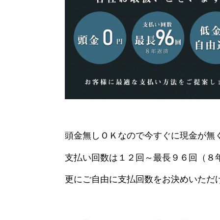
頭金無しＯＫなので今すぐに現金が無
支払い回数は１２回～最長９６回（８
更にご自由に支払回数をお決めいただ