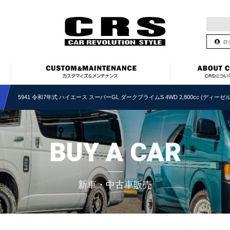
ロ
5941 令和7年式 ハイエース スーパーGL ダークプライムS 4WD 2,800cc (ディーゼル
BUY A CAR
新車・中古車販売