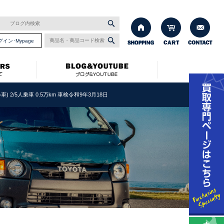
グイン･Mypage
車) 2/5人乗車 0.5万km 車検令和9年3月18日