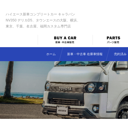
ハイエース新車コンプリートカー キャラバン
NV350 デリカD5、タウンエースの大阪、横浜、
東京、千葉、名古屋、福岡カスタム専門店
ホーム
新車・中古車 在庫車情報
売約済み