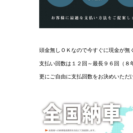
頭金無しＯＫなので今すぐに現金が無
支払い回数は１２回～最長９６回（８
更にご自由に支払回数をお決めいただ