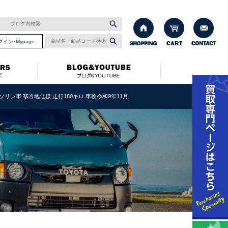
グイン･Mypage
 ガソリン車 寒冷地仕様 走行180キロ 車検令和9年11月