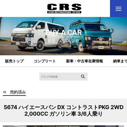
BUY A CAR
新車・中古車販売
販売トップ
コンプリート
新車・中古車在庫情報
納車ま
売約済み
5674 ハイエースバン DX コントラストPKG 2WD
2,000CC ガソリン車 3/6人乗り