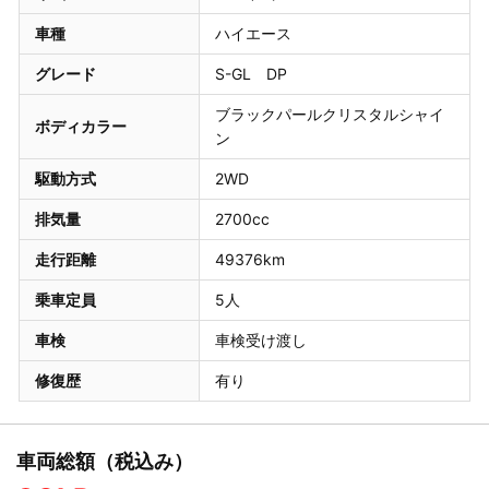
車種
ハイエース
グレード
S-GL DP
ブラックパールクリスタルシャイ
ボディカラー
ン
駆動方式
2WD
排気量
2700cc
走行距離
49376km
乗車定員
5人
車検
車検受け渡し
修復歴
有り
車両総額（税込み）