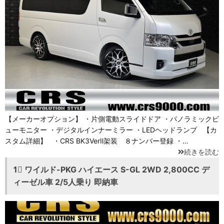
【メーカーオプション】 ・片側電動スライドドア ・パノラミックビ
ューモニター ・デジタルインナーミラー ・LEDヘッドランプ 【カ
スタム詳細】 ・CRS BK3VerⅡ架装 ８ナンバー登録 ・…
続きを読む
1⃣ ワイルド-PKG ハイエース S-GL 2WD 2,800CC デ
ィーゼル車 2/5人乗り 即納車