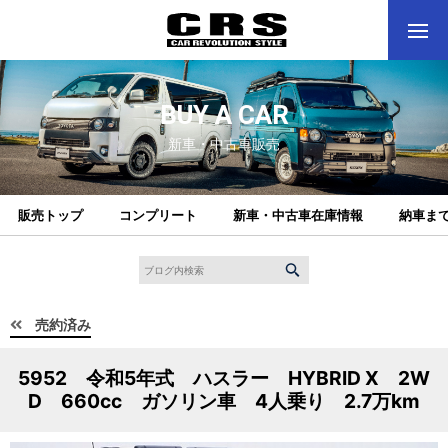
BUY A CAR
新車・中古車販売
販売トップ
コンプリート
新車・中古車在庫情報
納車ま
売約済み
5952 令和5年式 ハスラー HYBRID X 2W
D 660cc ガソリン車 4人乗り 2.7万km