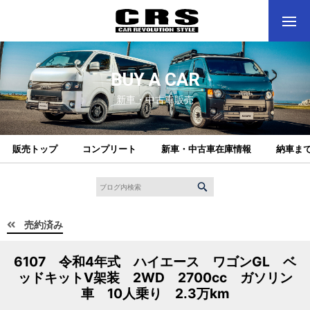
BUY A CAR
新車・中古車販売
販売トップ
コンプリート
新車・中古車在庫情報
納車ま
売約済み
6107 令和4年式 ハイエース ワゴンGL ベ
ッドキットⅤ架装 2WD 2700cc ガソリン
車 10人乗り 2.3万km