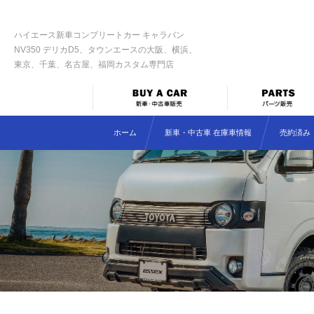
ハイエース新車コンプリートカー キャラバン
NV350 デリカD5、タウンエースの大阪、横浜、
東京、千葉、名古屋、福岡カスタム専門店
ホーム
新車・中古車 在庫車情報
売約済み