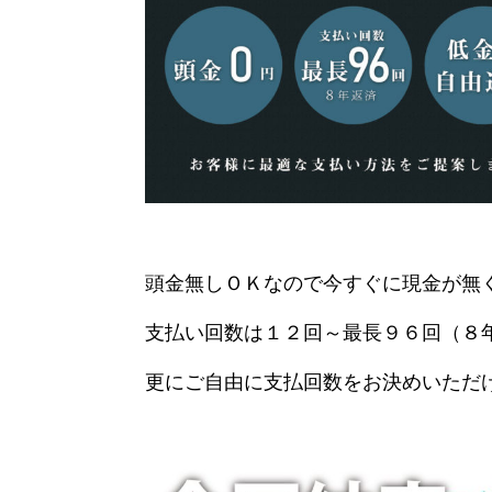
頭金無しＯＫなので今すぐに現金が無
支払い回数は１２回～最長９６回（８
更にご自由に支払回数をお決めいただ