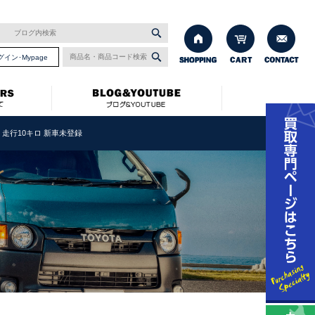
グイン･Mypage
ン車 走行10キロ 新車未登録