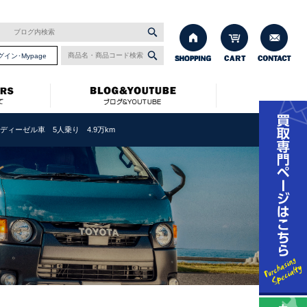
グイン･Mypage
ディーゼル車 5人乗り 4.9万km