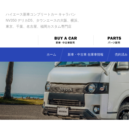
ハイエース新車コンプリートカー キャラバン
NV350 デリカD5、タウンエースの大阪、横浜、
東京、千葉、名古屋、福岡カスタム専門店
ホーム
新車・中古車 在庫車情報
売約済み