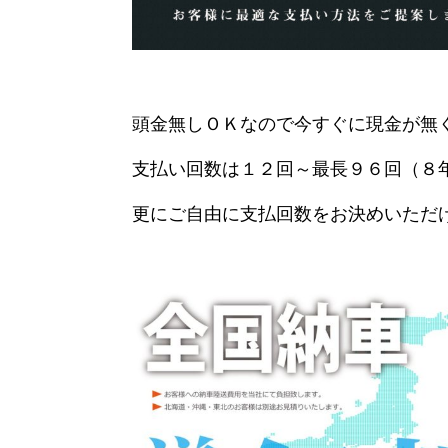
頭金無しＯＫなので今すぐに現金が無
支払い回数は１２回～最長９６回（８
更にご自由に支払回数をお決めいただ