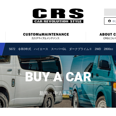
ロ
5672 令和3年式 ハイエース スーパーGL ダークプライムⅡ 2WD 2800cc 
BUY A CAR
新車・中古車販売