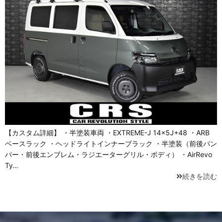
【カスタム詳細】 ・半塗装車両 ・EXTREME-J 14×5J+48 ・ARB
ベースラック ・ヘッドライトインナーブラック ・半塗装（前後バン
パー・前後エンブレム・ラジエーターグリル・ボディ） ・AirRevo
Ty…
続きを読む