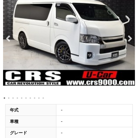
年式
-
車種
-
グレード
-