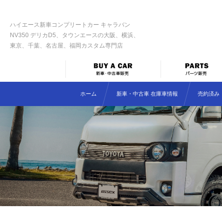
ハイエース新車コンプリートカー キャラバン
NV350 デリカD5、タウンエースの大阪、横浜、
東京、千葉、名古屋、福岡カスタム専門店
ホーム
新車・中古車 在庫車情報
売約済み