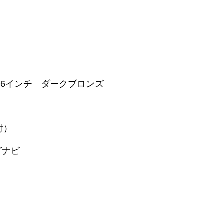
X 16インチ ダークブロンズ
付）
グナビ