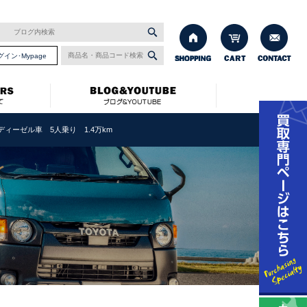
グイン･Mypage
ディーゼル車 5人乗り 1.4万km