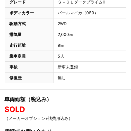
グレード
Ｓ－ＧＬダークプライムⅡ
ボディカラー
パールマイカ（089）
駆動方式
2WD
排気量
2,000㏄
走行距離
9㎞
乗車定員
5人
車検
新車未登録
修復歴
無し
車両総額（税込み）
SOLD
（メーカーオプション+諸費用込み）