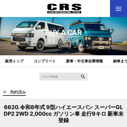
BUY A CAR
新車・中古車販売
販売トップ
コンプリート
新車・中古車在庫情報
納車ま
売約済み
6620.令和8年式 9型ハイエースバン スーパーGL
DP2 2WD 2,000cc ガソリン車 走行9キロ 新車未
登録