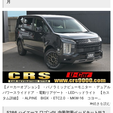
月
【メーカーオプション】 ・パノラミックビューモニター ・デュアル
パワースライドドア ・電動リアゲート ・LEDヘッドライト 【カス
タム詳細】 ・ALPINE BIGX ・ETC2.0 ・MKW-16 コヨー…
続きを読む
5286 ハイエース ワゴンGL 内装架装ベッドキットⅢ 2