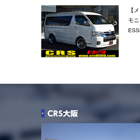
【メ
モニ
ESS