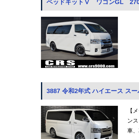
ベッドキットⅤ ワゴンGL 27
3887 令和2年式 ハイエース スーパ
【メ
ンス
車、