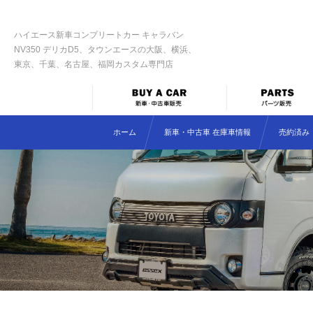
ハイエース新車コンプリートカー キャラバン
NV350 デリカD5、タウンエースの大阪、横浜、
東京、千葉、名古屋、福岡カスタム専門店
ホーム
新車・中古車 在庫車情報
売約済み