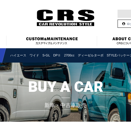
ロ
ハイエース ワイド S-GL DPⅡ 2700cc ディーゼルターボ STYLEパッケ
BUY A CAR
新車・中古車販売