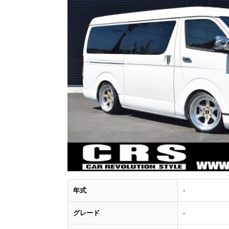
年式
-
グレード
-