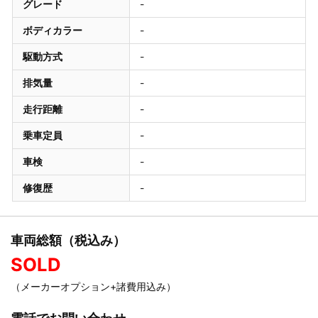
グレード
-
ボディカラー
-
駆動方式
-
排気量
-
走行距離
-
乗車定員
-
車検
-
修復歴
-
車両総額（税込み）
SOLD
（メーカーオプション+諸費用込み）