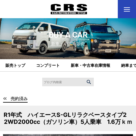
BUY A CAR
新車・中古車販売
販売トップ
コンプリート
新車・中古車在庫情報
納車ま
売約済み
R1年式 ハイエースS-GLリラクベースタイプ2
2WD2000cc（ガソリン車）5人乗車 1.6万ｋｍ