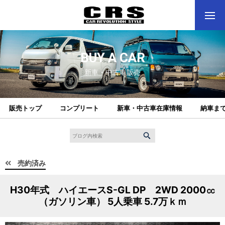
BUY A CAR
新車・中古車販売
販売トップ
コンプリート
新車・中古車在庫情報
納車ま
売約済み
H30年式 ハイエースS-GL DP 2WD 2000㏄
（ガソリン車） 5人乗車 5.7万ｋｍ