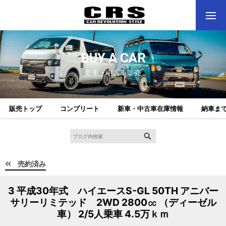
BUY A CAR
新車・中古車販売
販売トップ
コンプリート
新車・中古車在庫情報
納車ま
売約済み
3 平成30年式 ハイエースS-GL 50TH アニバー
サリーリミテッド 2WD 2800㏄ （ディーゼル
車） 2/5人乗車 4.5万ｋｍ