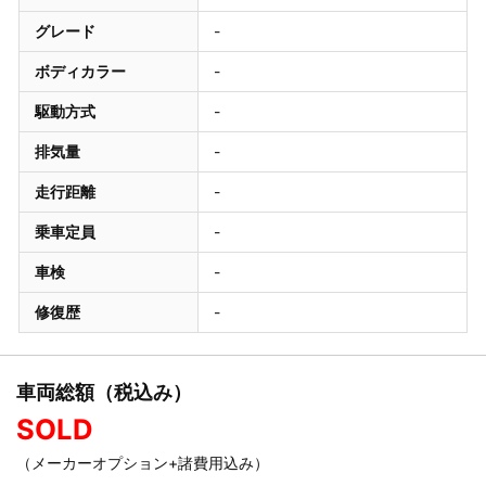
グレード
-
ボディカラー
-
駆動方式
-
排気量
-
走行距離
-
乗車定員
-
車検
-
修復歴
-
車両総額（税込み）
SOLD
（メーカーオプション+諸費用込み）