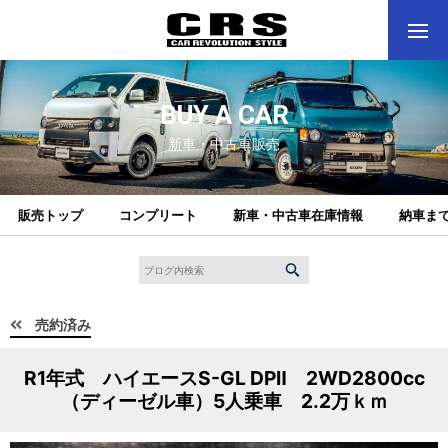
BUY A CAR
新車・中古車販売
販売トップ
コンプリート
新車・中古車在庫情報
納車ま
売約済み
R1年式 ハイエースS-GL DPⅡ 2WD2800cc
（ディーゼル車）5人乗車 2.2万ｋｍ