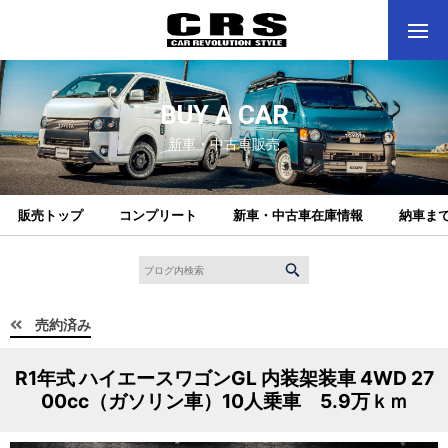
BUY A CAR
新車・中古車販売
販売トップ
コンプリート
新車・中古車在庫情報
納車ま
売約済み
R1年式 ハイエースワゴンGL 内装架装車 4WD 27
00cc（ガソリン車）10人乗車 5.9万ｋｍ