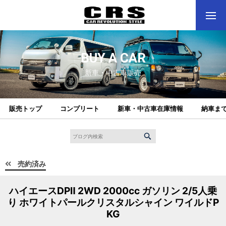
BUY A CAR
新車・中古車販売
販売トップ
コンプリート
新車・中古車在庫情報
納車ま
売約済み
ハイエースDPⅡ 2WD 2000cc ガソリン 2/5人乗
り ホワイトパールクリスタルシャイン ワイルドP
KG