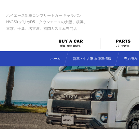
ハイエース新車コンプリートカー キャラバン
NV350 デリカD5、タウンエースの大阪、横浜、
東京、千葉、名古屋、福岡カスタム専門店
ホーム
新車・中古車 在庫車情報
売約済み