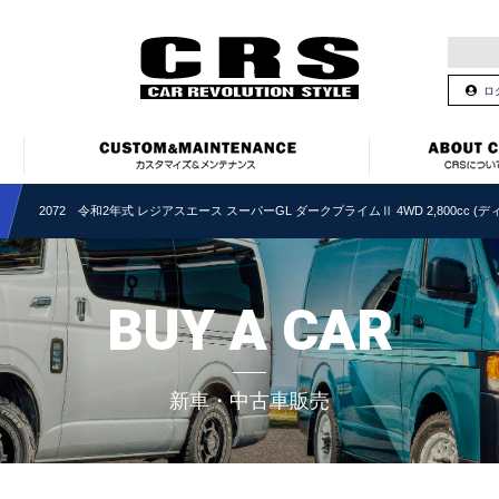
ロ
2072 令和2年式 レジアスエース スーパーGL ダークプライムⅡ 4WD 2,800cc (ディ
BUY A CAR
新車・中古車販売