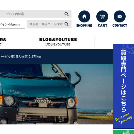
グイン･Mypage
ーゼル車) 5人乗車 2.8万km