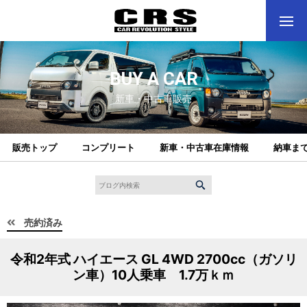
BUY A CAR
新車・中古車販売
販売トップ
コンプリート
新車・中古車在庫情報
納車ま
売約済み
令和2年式 ハイエース GL 4WD 2700cc（ガソリ
ン車）10人乗車 1.7万ｋｍ