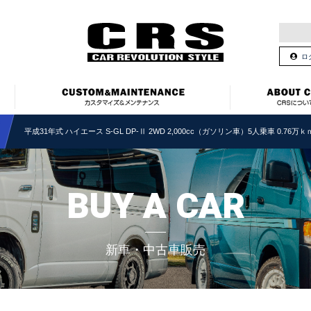
ロ
平成31年式 ハイエース S-GL DP-Ⅱ 2WD 2,000cc（ガソリン車）5人乗車 0.76万ｋ
BUY A CAR
新車・中古車販売