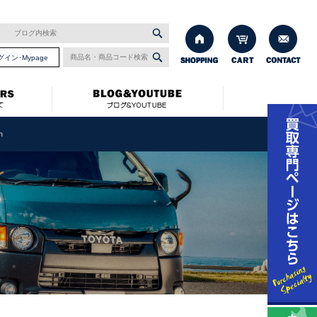
グイン･Mypage
ｍ