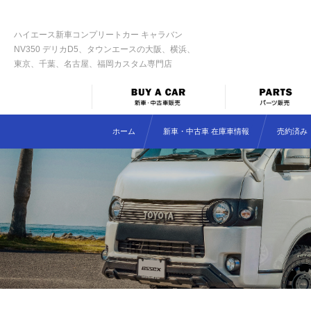
ハイエース新車コンプリートカー キャラバン
NV350 デリカD5、タウンエースの大阪、横浜、
東京、千葉、名古屋、福岡カスタム専門店
ホーム
新車・中古車 在庫車情報
売約済み