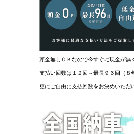
頭金無しＯＫなので今すぐに現金が無
支払い回数は１２回～最長９６回（８
更にご自由に支払回数をお決めいただ