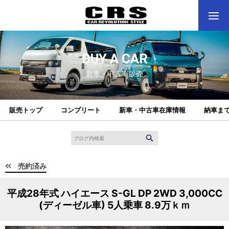
BUY A CAR
新車・中古車販売
販売トップ
コンプリート
新車・中古車在庫情報
納車ま
売約済み
平成28年式 ハイエース S-GL DP 2WD 3,000CC
(ディーゼル車) 5人乗車 8.9万ｋｍ