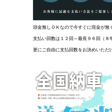
頭金無しＯＫなので今すぐに現金が無
支払い回数は１２回～最長９６回（８
更にご自由に支払回数をお決めいただ