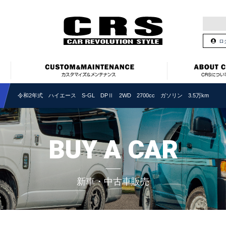
ロ
令和2年式 ハイエース S-GL DPⅡ 2WD 2700cc ガソリン 3.5万km
BUY A CAR
新車・中古車販売