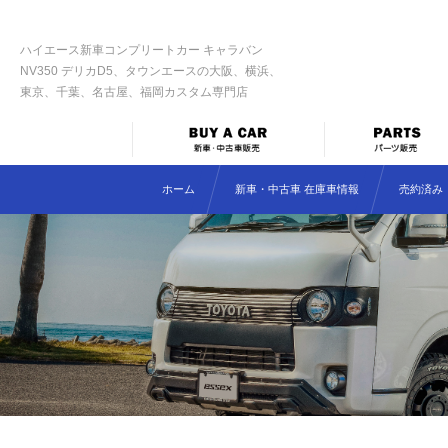
ハイエース新車コンプリートカー キャラバン
NV350 デリカD5、タウンエースの大阪、横浜、
東京、千葉、名古屋、福岡カスタム専門店
ホーム
新車・中古車 在庫車情報
売約済み