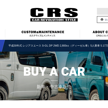
ロ
平成30年式 レジアスエース S-GL DP 2WD 2,800cc（ディーゼル車）5人乗車 5.17
BUY A CAR
新車・中古車販売