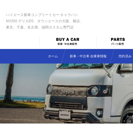
ハイエース新車コンプリートカー キャラバン
NV350 デリカD5、タウンエースの大阪、横浜、
東京、千葉、名古屋、福岡カスタム専門店
ホーム
新車・中古車 在庫車情報
売約済み