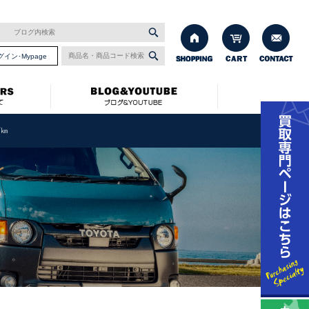
グイン･Mypage
万㎞