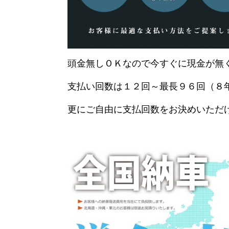
頭金無しＯＫなので今すぐに現金が無
支払い回数は１２回～最長９６回（８
更にご自由に支払回数をお決めいただ