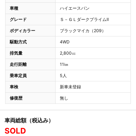
車種
ハイエースバン
グレード
Ｓ－ＧＬダークプライムⅡ
ボディカラー
ブラックマイカ（209）
駆動方式
4WD
排気量
2,800㏄
走行距離
11㎞
乗車定員
5人
車検
新車未登録
修復歴
無し
車両総額（税込み）
SOLD