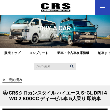
BUY A CAR
新車・中古車販売
販売トップ
コンプリート
新車・中古車在庫情報
納車ま
売約済み
ⓐ CRSクロカンスタイル ハイエース S-GL DPⅡ 4
WD 2,800CC ディーゼル車 5人乗り 即納車