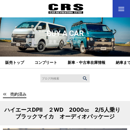
BUY A CAR
新車・中古車販売
販売トップ
コンプリート
新車・中古車在庫情報
納車ま
売約済み
ハイエースDPⅡ ２WD 2000㏄ 2/5人乗り
ブラックマイカ オーディオパッケージ