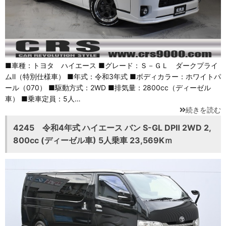
■車種：トヨタ ハイエース ■グレード：Ｓ－ＧＬ ダークプライ
ムⅡ（特別仕様車） ■年式：令和3年式 ■ボディカラー：ホワイトパ
ール（070） ■駆動方式：2WD ■排気量：2800cc（ディーゼル
車） ■乗車定員：5人…
続きを読む
4245 令和4年式 ハイエース バン S-GL DPⅡ 2WD 2,
800cc (ディーゼル車) 5人乗車 23,569Kｍ