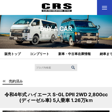
BUY A CAR
新車・中古車販売
販売トップ
コンプリート
新車・中古車在庫情報
納車ま
売約済み
令和4年式 ハイエース S-GL DPⅡ 2WD 2,800cc
(ディーゼル車) 5人乗車 1.26万kｍ