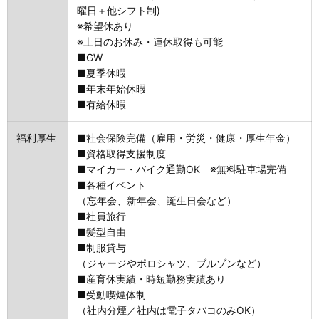
曜日＋他シフト制)
※希望休あり
※土日のお休み・連休取得も可能
■GW
■夏季休暇
■年末年始休暇
■有給休暇
福利厚生
■社会保険完備（雇用・労災・健康・厚生年金）
■資格取得支援制度
■マイカー・バイク通勤OK ※無料駐車場完備
■各種イベント
（忘年会、新年会、誕生日会など）
■社員旅行
■髪型自由
■制服貸与
（ジャージやポロシャツ、ブルゾンなど）
■産育休実績・時短勤務実績あり
■受動喫煙体制
（社内分煙／社内は電子タバコのみOK）