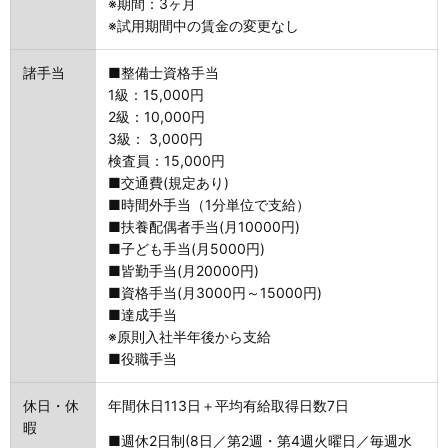
※期間：3ヶ月
※試用期間中の賃金の変更なし
諸手当
■整備士資格手当
1級：15,000円
2級：10,000円
3級： 3,000円
検査員：15,000円
■交通費(規定あり)
■時間外手当（1分単位で支給）
■扶養配偶者手当(月10000円)
■子ども手当(月5000円)
■皆勤手当(月20000円)
■資格手当(月3000円～15000円)
■達成手当
※原則入社半年後から支給
■役職手当
休日・休
年間休日113日＋平均有給取得日数7日
暇
■週休2日制(8日／第2週・第4週火曜日／毎週水