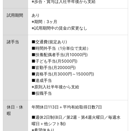
※歩合・賞与は入社半年後から支給
試用期間
あり
※期間：3ヶ月
※試用期間中の賃金の変更なし
諸手当
■交通費(規定あり)
■時間外手当（1分単位で支給）
■扶養配偶者手当(月10000円)
■子ども手当(月5000円)
■皆勤手当(月20000円)
■資格手当(月3000円～15000円)
■達成手当
※原則入社半年後から支給
■役職手当
休日・休
年間休日113日＋平均有給取得日数7日
暇
■週休2日制(8日／第2週・第4週火曜日／毎週水
曜日＋他シフト制)
※希望休あり