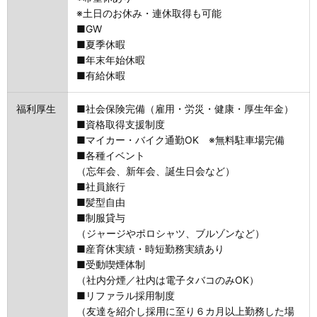
※土日のお休み・連休取得も可能
■GW
■夏季休暇
■年末年始休暇
■有給休暇
福利厚生
■社会保険完備（雇用・労災・健康・厚生年金）
■資格取得支援制度
■マイカー・バイク通勤OK ※無料駐車場完備
■各種イベント
（忘年会、新年会、誕生日会など）
■社員旅行
■髪型自由
■制服貸与
（ジャージやポロシャツ、ブルゾンなど）
■産育休実績・時短勤務実績あり
■受動喫煙体制
（社内分煙／社内は電子タバコのみOK）
■リファラル採用制度
（友達を紹介し採用に至り６カ月以上勤務した場