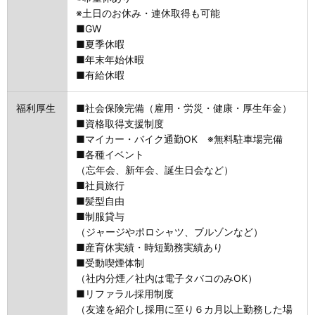
※土日のお休み・連休取得も可能
■GW
■夏季休暇
■年末年始休暇
■有給休暇
福利厚生
■社会保険完備（雇用・労災・健康・厚生年金）
■資格取得支援制度
■マイカー・バイク通勤OK ※無料駐車場完備
■各種イベント
（忘年会、新年会、誕生日会など）
■社員旅行
■髪型自由
■制服貸与
（ジャージやポロシャツ、ブルゾンなど）
■産育休実績・時短勤務実績あり
■受動喫煙体制
（社内分煙／社内は電子タバコのみOK）
■リファラル採用制度
（友達を紹介し採用に至り６カ月以上勤務した場