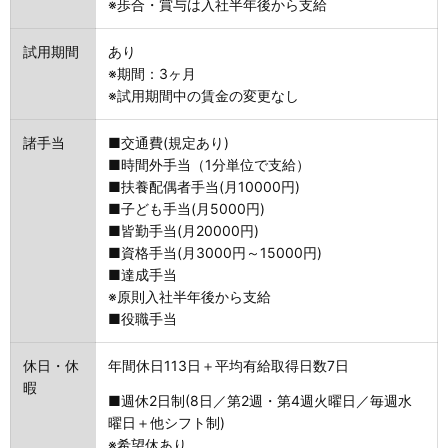
※歩合・賞与は入社半年後から支給
試用期間
あり
※期間：3ヶ月
※試用期間中の賃金の変更なし
諸手当
■交通費(規定あり)
■時間外手当（1分単位で支給）
■扶養配偶者手当(月10000円)
■子ども手当(月5000円)
■皆勤手当(月20000円)
■資格手当(月3000円～15000円)
■達成手当
※原則入社半年後から支給
■役職手当
休日・休
年間休日113日＋平均有給取得日数7日
暇
■週休2日制(8日／第2週・第4週火曜日／毎週水
曜日＋他シフト制)
※希望休あり