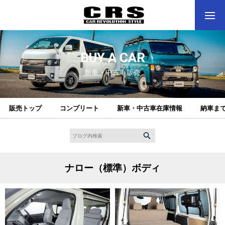
BUY A CAR
新車・中古車販売
販売トップ
コンプリート
新車・中古車在庫情報
納車ま
ナロー（標準）ボディ