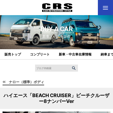
BUY A CAR
新車・中古車販売
販売トップ
コンプリート
新車・中古車在庫情報
納車ま
ナロー（標準）ボディ
ハイエース「BEACH CRUISER」ビーチクルーザ
ー8ナンバーVer