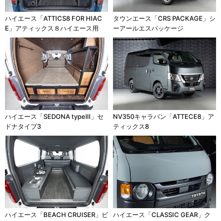
ハイエース「ATTICS8 FOR HIAC
タウンエース「CRS PACKAGE」シ
E」アティックス８ハイエース用
ーアールエスパッケージ
ハイエース「SEDONA typeⅢ」セ
NV350キャラバン「ATTECE8」ア
ドナタイプ3
ティックス8
ハイエース「BEACH CRUISER」ビ
ハイエース「CLASSIC GEAR」ク