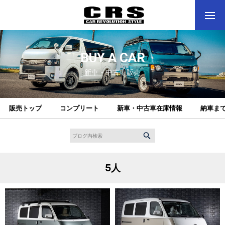
BUY A CAR
新車・中古車販売
販売トップ
コンプリート
新車・中古車在庫情報
納車ま
5人