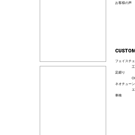
お客様の声
CUSTO
フェイスチェ
工
足廻り
O
ネオチューン
エ
車検