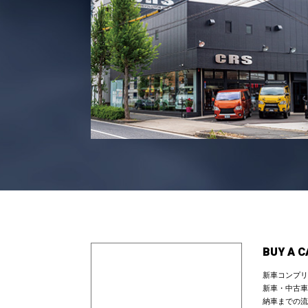
BUY A C
新車コンプリ
新車・中古車
納車までの流