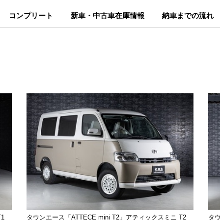
コンプリート
新車・中古車在庫情報
納車までの流れ
1
タウンエース「ATTECE mini T2」アティックスミニ T2
タウ