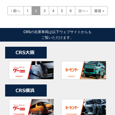
‹ 前へ
1
2
3
4
5
6
次へ ›
最後 »
CRSの在庫車両は以下ウェブサイトからも
ご覧いただけます。