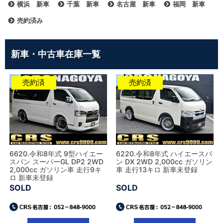
横浜 新車
千葉 新車
名古屋 新車
福岡 新車
売約済み
新車・中古車在庫一覧
売約済
売約済
6620.令和8年式 9型ハイエー
6220.令和8年式 ハイエースバ
スバン スーパーGL DP2 2WD
ン DX 2WD 2,000cc ガソリン
2,000cc ガソリン車 走行9キ
車 走行13キロ 新車未登録
ロ 新車未登録
SOLD
SOLD