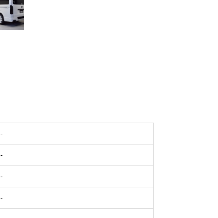
-
-
-
-