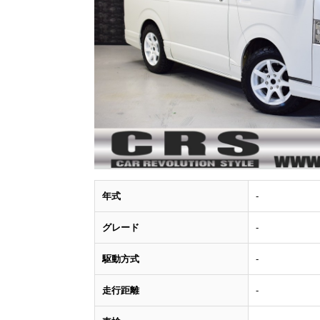
年式
-
グレード
-
駆動方式
-
走行距離
-