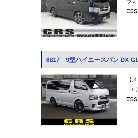
ラミ
ES
6817 9型ハイエースバン DX GL
【メ
ー/
ES