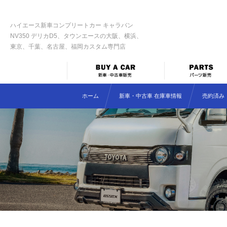
ハイエース新車コンプリートカー キャラバン
NV350 デリカD5、タウンエースの大阪、横浜、
東京、千葉、名古屋、福岡カスタム専門店
ホーム
新車・中古車 在庫車情報
売約済み