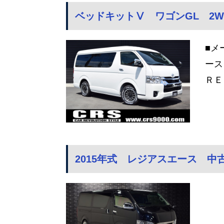
ベッドキットⅤ ワゴンGL 2WD
■メ
ース
ＲＥ
2015年式 レジアスエース 中古